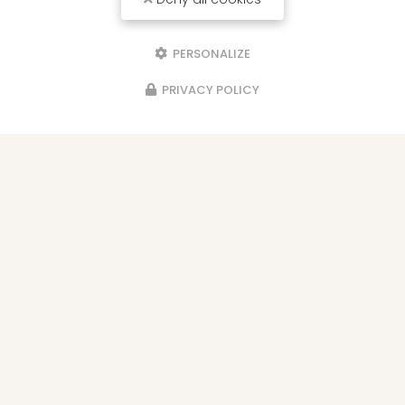
PERSONALIZE
Envoyez un message
PRIVACY POLICY
Nom Prénom
Société
Email
Téléphone
Message