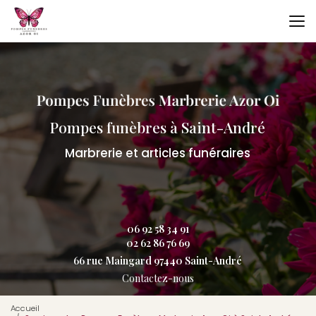
Aller
au
contenu
principal
Pompes funèbres à Saint-André
Marbrerie et articles funéraires
06 92 58 34 91
02 62 86 76 69
66 rue Maingard 97440 Saint-André
Contactez-nous
Accueil