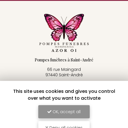
Pompes funèbres à Saint-André
66 rue Maingard
97440 Saint-André
06 92 58 34 91
02 62 86 76 69
This site uses cookies and gives you control
over what you want to activate
24h/24 - 7j/7
OK, accept all
Voir
+
d'infos sur
facebook
Deny all cookies