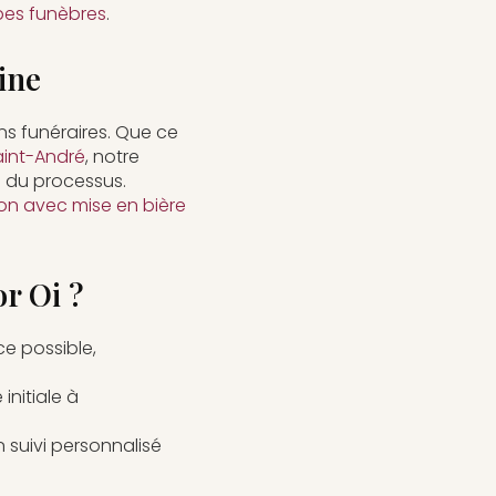
es funèbres
.
ine
s funéraires. Que ce
aint-André
, notre
 du processus.
on avec mise en bière
r Oi ?
ce possible,
initiale à
n suivi personnalisé