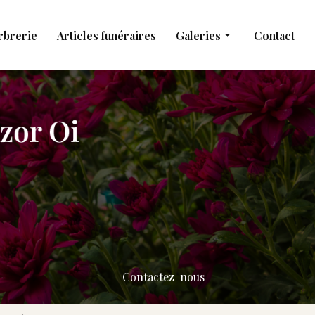
rbrerie
Articles funéraires
Galeries
Contact
Obsèques
Marbrerie
Articles funéraires
Contactez-nous