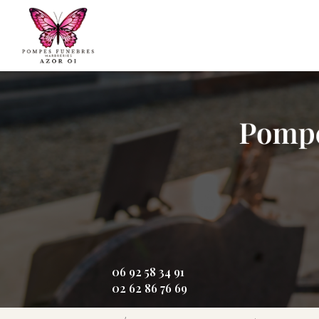
Aller
Navigation principale
au
contenu
principal
06 92 58 34 91
02 62 86 76 69