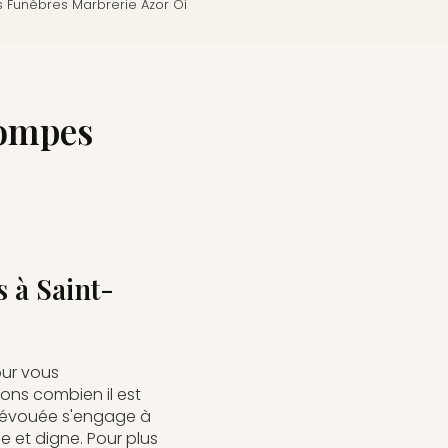
 Funèbres Marbrerie Azor Oi
Pompes
 à Saint-
our vous
ns combien il est
e dévouée s'engage à
 et digne. Pour plus