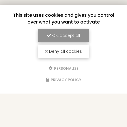
Pompes funèbres à Saint-André
This site uses cookies and gives you control
66 rue Maingard
over what you want to activate
97440 Saint-André
06 92 58 34 91
OK, accept all
02 62 86 76 69
24h/24 - 7j/7
Deny all cookies
Voir
+
d'infos sur
facebook
PERSONALIZE
PRIVACY POLICY
Envoyez un message
Nom Prénom