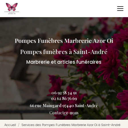
Aller
au
contenu
principal
Pompes funèbres à Saint-André
Marbrerie et articles funéraires
06 92 58 34 91
02 62 86 76 69
66 rue Maingard 97440 Saint-André
Contactez-nous
Accueil
Services des Pompes Funèbres Marbrerie Azor Oi à Saint-André