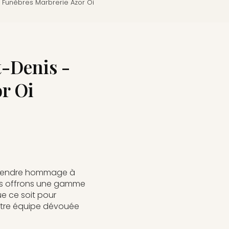
Funèbres Marbrerie Azor Oi
t-Denis -
r Oi
 rendre hommage à
us offrons une gamme
e ce soit pour
otre équipe dévouée