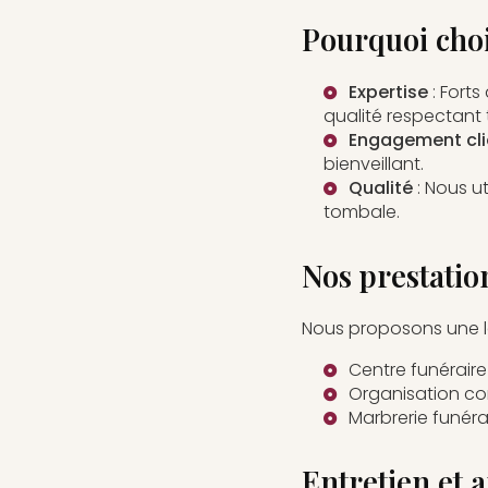
Pourquoi cho
Expertise
: Fort
qualité respectant 
Engagement cli
bienveillant.
Qualité
: Nous u
tombale
.
Nos prestatio
Nous proposons une l
Centre funéraire
Organisation c
Marbrerie funéra
Entretien et a