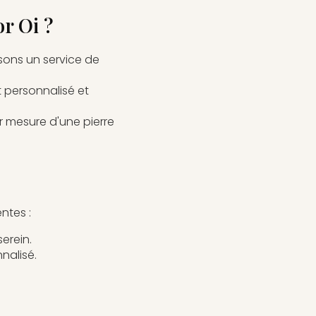
r Oi ?
sons un service de
 personnalisé et
r mesure d'une pierre
ntes :
erein.
alisé.