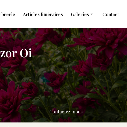
rbrerie
Articles funéraires
Galeries
Contact
Obsèques
Marbrerie
Articles funéraires
Contactez-nous