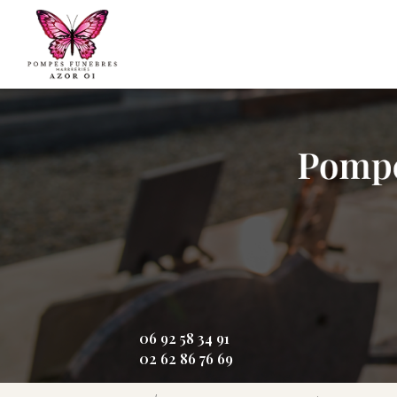
Aller
Navigation principale
au
contenu
principal
06 92 58 34 91
02 62 86 76 69