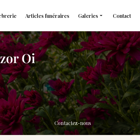
rbrerie
Articles funéraires
Galeries
Contact
Obsèques
Marbrerie
Articles funéraires
Contactez-nous