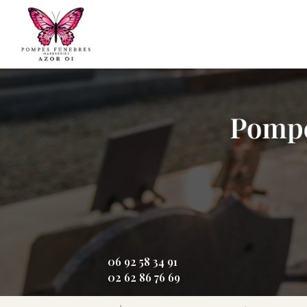
Aller
Navigation principale
au
contenu
principal
06 92 58 34 91
02 62 86 76 69