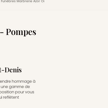
Funèbres Marbrerie Azor Oi
s - Pompes
t-Denis
 rendre hommage à
ns une gamme de
sposition pour vous
 reflètent