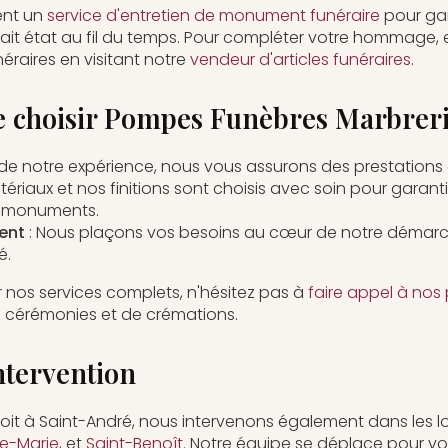
ent un
service d'entretien de monument funéraire
pour gar
ait état au fil du temps. Pour compléter votre hommage, 
néraires en visitant notre
vendeur d'articles funéraires
.
e choisir Pompes Funèbres Marbreri
 de notre expérience, nous vous assurons des prestations 
ériaux et nos finitions sont choisis avec soin pour garantir
s monuments.
ent
: Nous plaçons vos besoins au cœur de notre démarch
é.
r nos services complets, n'hésitez pas à
faire appel à no
e cérémonies et de crémations.
ntervention
oit à Saint-André, nous intervenons également dans les loc
te-Marie
, et
Saint-Benoît
. Notre équipe se déplace pour vo