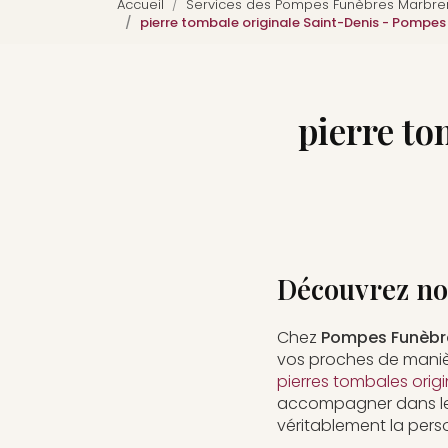
Accueil
Services des Pompes Funèbres Marbreri
pierre tombale originale Saint-Denis - Pompes
pierre to
Découvrez nos
Chez
Pompes Funèbre
vos proches de maniè
pierres tombales origi
accompagner dans le c
véritablement la person