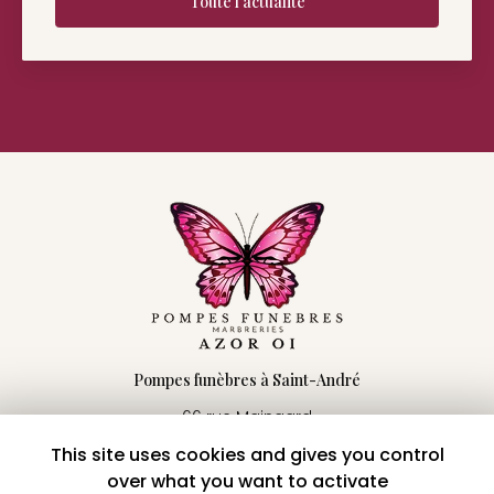
Pompes funèbres à Saint-André
66 rue Maingard
97440 Saint-André
This site uses cookies and gives you control
06 92 58 34 91
over what you want to activate