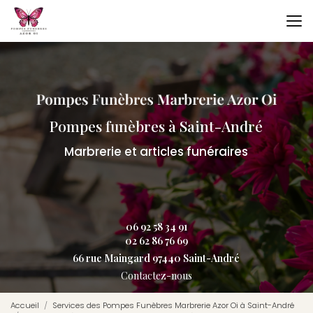
Aller
au
contenu
principal
Pompes funèbres à Saint-André
Marbrerie et articles funéraires
06 92 58 34 91
02 62 86 76 69
66 rue Maingard 97440 Saint-André
Contactez-nous
Accueil
Services des Pompes Funèbres Marbrerie Azor Oi à Saint-André