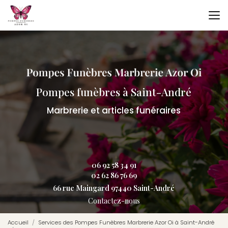
Aller
au
contenu
principal
Pompes funèbres à Saint-André
Marbrerie et articles funéraires
06 92 58 34 91
02 62 86 76 69
66 rue Maingard 97440 Saint-André
Contactez-nous
Accueil
Services des Pompes Funèbres Marbrerie Azor Oi à Saint-André