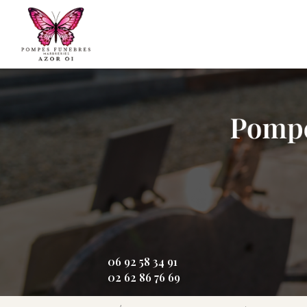
Aller
Navigation principale
au
contenu
principal
06 92 58 34 91
02 62 86 76 69