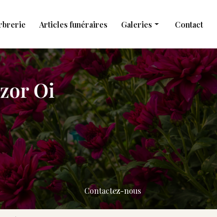
rbrerie
Articles funéraires
Galeries
Contact
Obsèques
Marbrerie
Articles funéraires
Contactez-nous