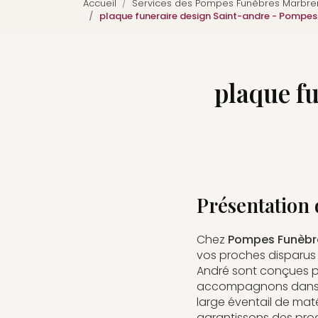
Accueil
Services des Pompes Funèbres Marbreri
plaque funeraire design Saint-andre - Pompes
plaque f
Présentation 
Chez
Pompes Funèbre
vos proches disparus 
André sont conçues pou
accompagnons dans le 
large éventail de maté
garantissons des prod