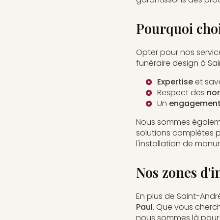
Pourquoi cho
Opter pour nos servic
funéraire design à Sai
Expertise
et savo
Respect des
nor
Un
engagement 
Nous sommes égaleme
solutions complètes po
l'installation de monu
Nos zones d'i
En plus de Saint-Andr
Paul
. Que vous cherc
nous sommes là pour 