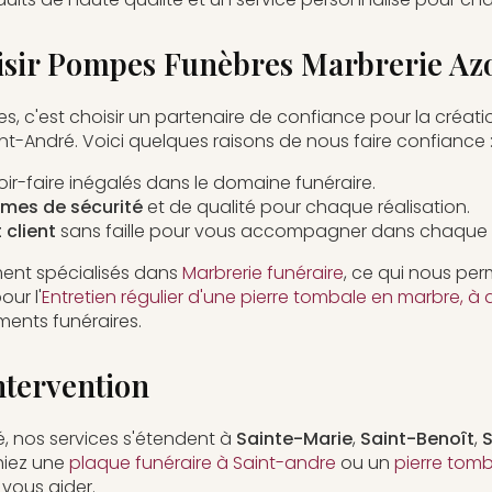
isir Pompes Funèbres Marbrerie Azo
es, c'est choisir un partenaire de confiance pour la créat
nt-André. Voici quelques raisons de nous faire confiance 
ir-faire inégalés dans le domaine funéraire.
mes de sécurité
et de qualité pour chaque réalisation.
client
sans faille pour vous accompagner dans chaque 
nt spécialisés dans
Marbrerie funéraire
, ce qui nous pe
ur l'
Entretien régulier d'une pierre tombale en marbre, à q
ments funéraires.
ntervention
é, nos services s'étendent à
Sainte-Marie
,
Saint-Benoît
,
S
hiez une
plaque funéraire à Saint-andre
ou un
pierre tom
vous aider.