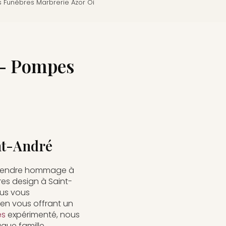
 Funèbres Marbrerie Azor Oi
 - Pompes
int-André
 rendre hommage à
es design à Saint-
ous vous
 en vous offrant un
es
expérimenté, nous
que famille.