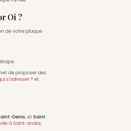
r Oi ?
ion de votre plaque
:
étape.
rmet de proposer des
ui s'adresser ?
et
aint-Denis
, et
Saint
bale à Saint-andre
,