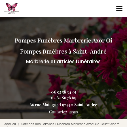
Aller
au
contenu
principal
Pompes funèbres à Saint-André
Marbrerie et articles funéraires
06 92 58 34 91
02 62 86 76 69
66 rue Maingard 97440 Saint-André
Contactez-nous
Accueil
Services des Pompes Funèbres Marbrerie Azor Oi à Saint-André