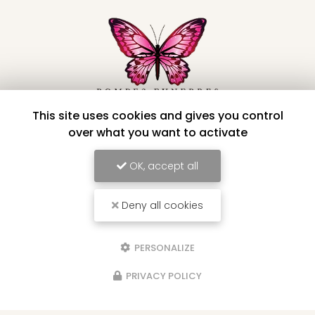
This site uses cookies and gives you control
Pompes funèbres à Saint-André
over what you want to activate
66 rue Maingard
OK, accept all
97440 Saint-André
06 92 58 34 91
02 62 86 76 69
Deny all cookies
24h/24 - 7j/7
PERSONALIZE
Voir
+
d'infos sur
PRIVACY POLICY
facebook