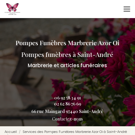
Aller
au
contenu
principal
Pompes funèbres à Saint-André
Marbrerie et articles funéraires
06 92 58 34 91
02 62 86 76 69
66 rue Maingard 97440 Saint-André
Contactez-nous
Accueil
Services des Pompes Funèbres Marbrerie Azor Oi à Saint-André