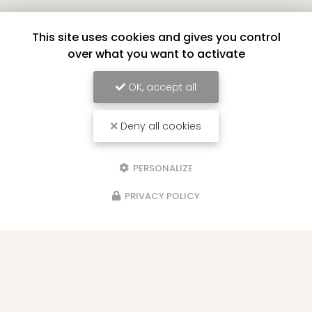
Pompes funèbres à Saint-André
This site uses cookies and gives you control
66 rue Maingard
over what you want to activate
97440 Saint-André
06 92 58 34 91
OK, accept all
02 62 86 76 69
24h/24 - 7j/7
Deny all cookies
Voir
+
d'infos sur
facebook
PERSONALIZE
PRIVACY POLICY
Envoyez un message
Nom Prénom