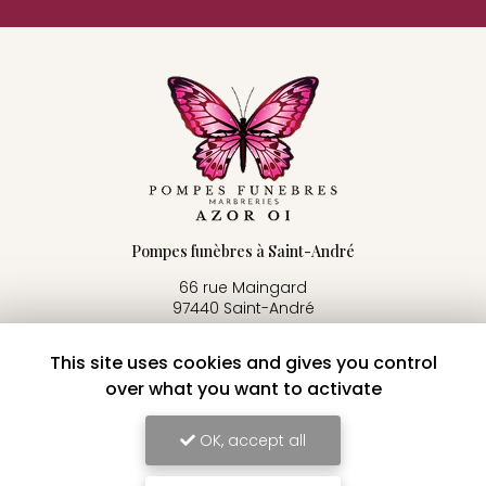
Pompes funèbres à Saint-André
66 rue Maingard
97440 Saint-André
06 92 58 34 91
This site uses cookies and gives you control
02 62 86 76 69
over what you want to activate
24h/24 - 7j/7
OK, accept all
Voir
+
d'infos sur
facebook