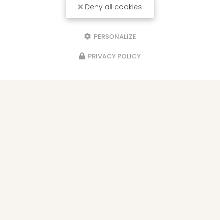
Deny all cookies
PERSONALIZE
Envoyez un message
PRIVACY POLICY
Nom Prénom
Société
Email
Téléphone
Message