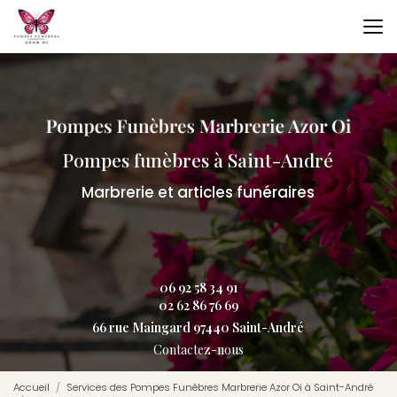
Aller
au
contenu
principal
Pompes funèbres à Saint-André
Marbrerie et articles funéraires
06 92 58 34 91
02 62 86 76 69
66 rue Maingard 97440 Saint-André
Contactez-nous
Accueil
Services des Pompes Funèbres Marbrerie Azor Oi à Saint-André