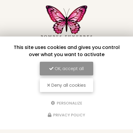
This site uses cookies and gives you control
Pompes funèbres à Saint-André
over what you want to activate
66 rue Maingard
OK, accept all
97440 Saint-André
06 92 58 34 91
02 62 86 76 69
Deny all cookies
24h/24 - 7j/7
PERSONALIZE
Voir
+
d'infos sur
PRIVACY POLICY
facebook