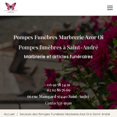
Aller
au
contenu
principal
Pompes funèbres à Saint-André
Marbrerie et articles funéraires
06 92 58 34 91
02 62 86 76 69
66 rue Maingard 97440 Saint-André
Contactez-nous
Accueil
Services des Pompes Funèbres Marbrerie Azor Oi à Saint-André