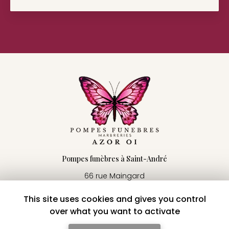
Pompes funèbres à Saint-André
66 rue Maingard
97440 Saint-André
This site uses cookies and gives you control
06 92 58 34 91
over what you want to activate
02 62 86 76 69