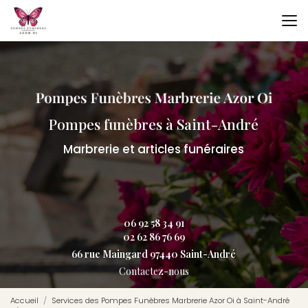
Aller
au
contenu
principal
Pompes funèbres à Saint-André
Marbrerie et articles funéraires
06 92 58 34 91
02 62 86 76 69
66 rue Maingard 97440 Saint-André
Contactez-nous
Accueil
Services des Pompes Funèbres Marbrerie Azor Oi à Saint-André