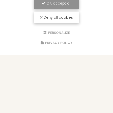
24h/24 - 7j/7
OK, accept all
Voir
+
d'infos sur
Deny all cookies
facebook
PERSONALIZE
PRIVACY POLICY
Envoyez un message
Nom Prénom
Société
Email
Téléphone