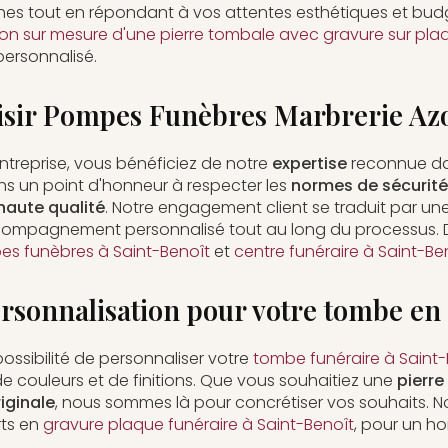
es tout en répondant à vos attentes esthétiques et budg
ion sur mesure d'une pierre tombale avec gravure sur pla
ersonnalisé.
isir Pompes Funèbres Marbrerie Azo
ntreprise, vous bénéficiez de notre
expertise
reconnue da
ns un point d'honneur à respecter les
normes de sécurité
haute qualité
. Notre engagement client se traduit par un
ccompagnement personnalisé tout au long du processus.
s funèbres à Saint-Benoît
et
centre funéraire à Saint-Be
ersonnalisation pour votre tombe e
ossibilité de personnaliser votre
tombe funéraire à Saint-
couleurs et de finitions. Que vous souhaitiez une
pierre
riginale
, nous sommes là pour concrétiser vos souhaits. No
rts en
gravure plaque funéraire à Saint-Benoît
, pour un 