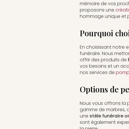
mémoire de vos proch
proposons une
créat
hommage unique et p
Pourquoi cho
En choisissant notre e
funéraire. Nous metto
offrir des produits de
vos besoins et un a
nos services de
pompe
Options de p
Nous vous offrons la p
gamme de marbres, de 
une
stèle funéraire o
sont également expe
la pierre.