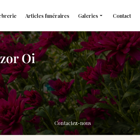
rbrerie
Articles funéraires
Galeries
Contact
Obsèques
Marbrerie
Articles funéraires
Contactez-nous