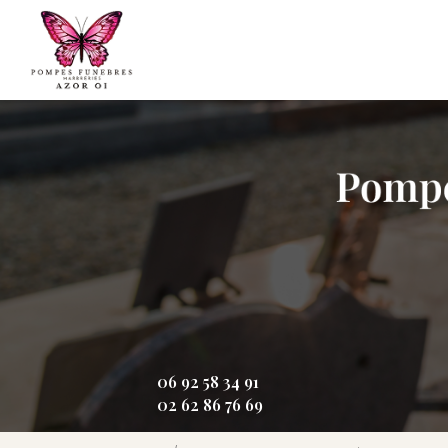
Aller
Navigation principale
au
contenu
principal
06 92 58 34 91
02 62 86 76 69