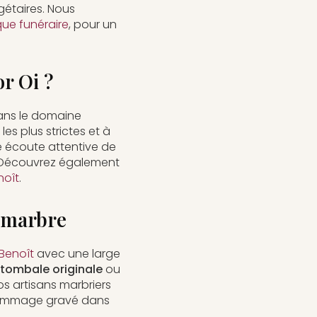
étaires. Nous
que funéraire
, pour un
r Oi ?
ns le domaine
les plus strictes et à
e écoute attentive de
 Découvrez également
noît
.
n marbre
Benoît
avec une large
 tombale originale
ou
s artisans marbriers
hommage gravé dans