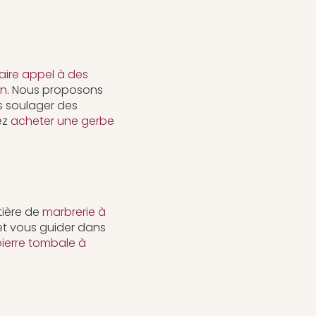
aire appel à des
on
. Nous proposons
us soulager des
ez
acheter une gerbe
tière de
marbrerie à
et vous guider dans
pierre tombale à