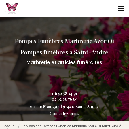
Aller
au
contenu
principal
Pompes funèbres à Saint-André
Marbrerie et articles funéraires
06 92 58 34 91
02 62 86 76 69
66 rue Maingard 97440 Saint-André
Contactez-nous
Accueil
Services des Pompes Funèbres Marbrerie Azor Oi à Saint-André