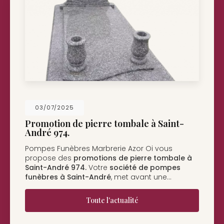
26/05/2025
Nouveau support de communication w
Pompes Funèbres Marbrerie Azor Oi à Saint-
André
vous présente son nouveau support d
à
communication web réalisé par la société
BI
COM
. Vous souhaitant une…
Toute l'actualité