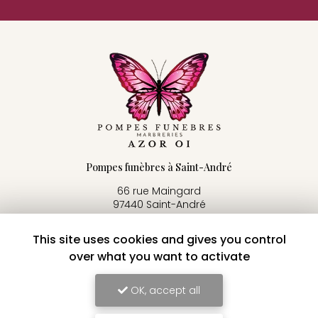
Pompes funèbres à Saint-André
66 rue Maingard
97440 Saint-André
06 92 58 34 91
This site uses cookies and gives you control
02 62 86 76 69
over what you want to activate
24h/24 - 7j/7
OK, accept all
Voir
+
d'infos sur
facebook