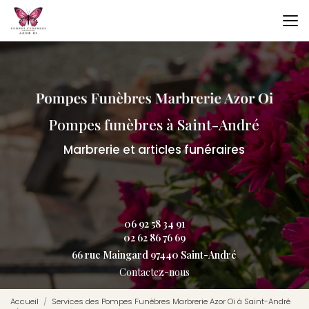
Aller
au
contenu
principal
Pompes funèbres à Saint-André
Marbrerie et articles funéraires
06 92 58 34 91
02 62 86 76 69
66 rue Maingard 97440 Saint-André
Contactez-nous
Accueil
Services des Pompes Funèbres Marbrerie Azor Oi à Saint-André