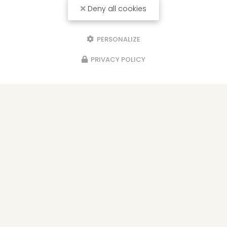
Deny all cookies
PERSONALIZE
Envoyez un message
PRIVACY POLICY
Nom Prénom
Société
Email
Téléphone
Message