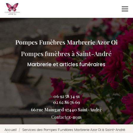
Aller
au
contenu
principal
Pompes funèbres à Saint-André
Marbrerie et articles funéraires
06 92 58 34 91
02 62 86 76 69
66 rue Maingard 97440 Saint-André
Contactez-nous
Accueil
Services des Pompes Funèbres Marbrerie Azor Oi à Saint-André