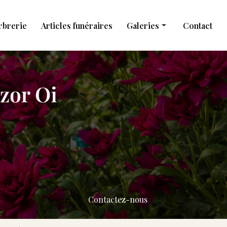
rbrerie
Articles funéraires
Galeries
Contact
Obsèques
Marbrerie
Articles funéraires
Contactez-nous