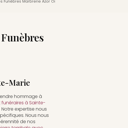
 Funèbres Marbrerie Azor Oi
 Funèbres
nte-Marie
 rendre hommage à
funéraires à Sainte-
Notre expertise nous
spécifiques. Nous nous
pérennité de nos
pierre tombale avec