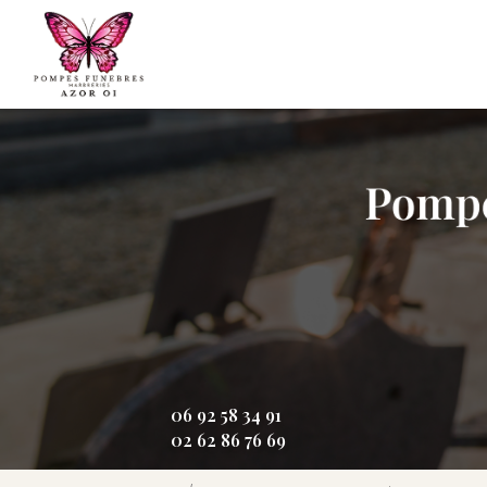
Aller
Navigation principale
au
contenu
principal
06 92 58 34 91
02 62 86 76 69